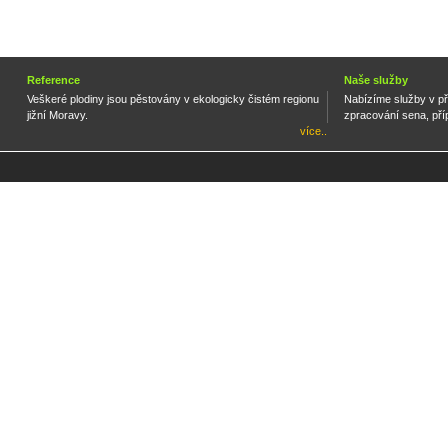
Reference
Naše služby
Veškeré plodiny jsou pěstovány v ekologicky čistém regionu
Nabízíme služby v př
jižní Moravy.
zpracování sena, příp
více..