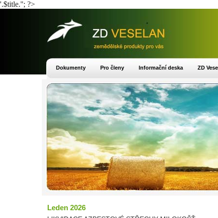
'.$title.''; ?>
Dokumenty
Pro členy
Informační deska
ZD Vese
Leden 2026