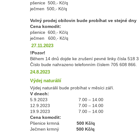
pšenice 500,- Kč/q
ječmen 500,- Kč/q
Volný prodej obilovin bude probíhat ve stejné dny
Cena komodit:
pšenice 600,- Kč/q
ječmen 600,- Kč/q
27.11.2023
!Pozor!
Během 14 dnů dojde ke zrušení pevné linky čísla 518 
Číslo bude nahrazeno telefonním číslem 705 608 866.
24.8.2023
Výdej naturálií
Výdej naturálií bude probíhat v měsíci září.
V dnech:
5.9.2023 7.00 – 14.00
12.9.2023 7.00 – 14.00
19.9.2023 7.00 – 14.00
Cena komodit:
Pšenice krmná
500 Kč/q
Ječmen krmný
500 Kč/q