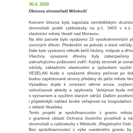
30.4. 2020
Obnova stromořadí Milokošť
Koncem března byla započata zemědělským družs
stromořadí podél cyklostezky na p.č. 3403 v k.ú. 
vlastnictví města Veselí nad Moravou.
Na této parcele bylo vysázeno 15 vysokokmenných p
ovocných dřevin. Především se jednalo o staré odrůdy h
Dále bylo vysázeno několik keřů hlošiny, mišpule a dřín
Všechny vysazené dřeviny byly zabezpečeny 
zabraňujícímu poškození zvěří. Každý stromek je ozn
odrůdy, základními vlastnostmi a způsobem využití
VESELAN bude o vysázené dřeviny pečovat po dob
budou zapěstované stromy předány do péče města Ves
Výsadbou dojde k omezení větrné eroze, zvýšení 
volnočasové aktivity a opylovače. Veřejnost bude m
s významem a využitím starých odrůd. Dalším pozitiv
i přijatelnější náhled široké veřejnosti na hospodařen
v oblasti Veselska.
Tento projekt je spolufinancován z grantu měst
v grantové oblasti Ochrana životního prostředí a 
stromořadí u cyklostezky v Milokošti. (Registrační číslo 
Bez spolufinancování z výše uvedeného grantu by