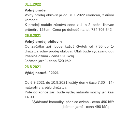
31.1.2022
Volný prodej
Volný prodej obilovin je od 31.1.2022 ukončen, z dův
komodit.
K prodeji nadále zůstává seno z 1. a 2. seče, lisovan
průměru 125cm. Cena po dohodě na tel. 734 705 642
26.8.2021
Volný prodej obilovin
Od začátku září bude každý čtvrtek od 7.30 do 14
družstva volný prodej obilovin. Obilí bude vydáváno do 
Pšenice ozimá - cena 520 kč/q
Ječmen jarní - cena 520 kč/q
26.8.2021
Výdej naturálií 2021
Od 6.9.2021 do 10.9.2021 každý den v čase 7.30 - 14.
naturálií v areálu družstva.
Poté do konce září bude výdej naturálií možný jen každ
14.00.
Vydávané komodity: pšenice ozimá - cena 490 kč/
ječmen jarní - cena 490 kč/q